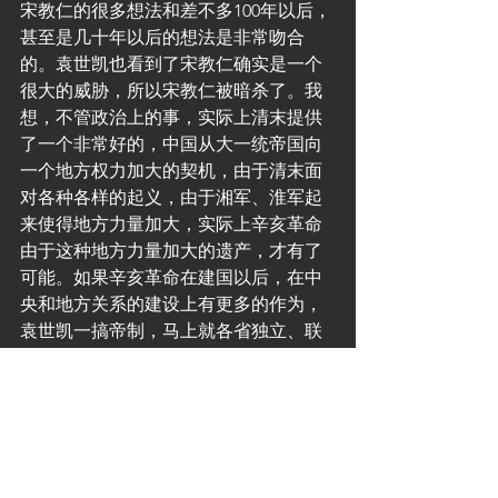
宋教仁的很多想法和差不多100年以后，
甚至是几十年以后的想法是非常吻合
的。袁世凯也看到了宋教仁确实是一个
很大的威胁，所以宋教仁被暗杀了。我
想，不管政治上的事，实际上清末提供
了一个非常好的，中国从大一统帝国向
一个地方权力加大的契机，由于清末面
对各种各样的起义，由于湘军、淮军起
来使得地方力量加大，实际上辛亥革命
由于这种地方力量加大的遗产，才有了
可能。如果辛亥革命在建国以后，在中
央和地方关系的建设上有更多的作为，
袁世凯一搞帝制，马上就各省独立、联
省自治，各种各样的地方运动，如果在
整个国家的政治建设当中，更多把目光
投向地方，使得地方的权力不仅仅是通
过起义来制约北京，而是通过别的方式
来制约北京，你要制约不了，我就起
义，我就独立，要不然你就在北京给我