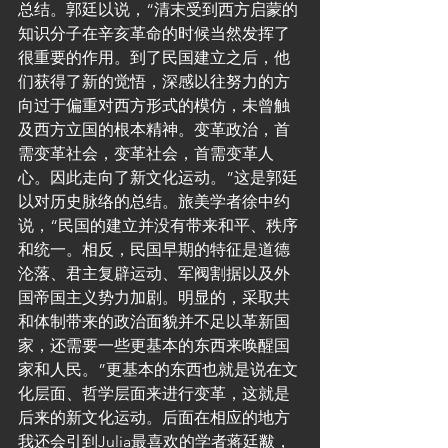
总结。郭廷以说，“清末受到西方启蒙的
知识分子在辛亥革命的时候当然发挥了
很重要的作用。到了民国建立之后，他
们获得了新的觉悟，深感以往努力的方
向过于偏重对西方形式的模仿，未曾触
及西方立国的根本精神。变革政治，首
需变革社会，变革社会，首需变革人
心。因此走向了新文化运动。”这是郭廷
以对历史脉络的总结。旅美学者徐中约
说，“民国的建立并没有带来和平、秩序
和统一。相反，民国早期的特征是道德
沦落、君主复辟运动、军阀割据以及外
国帝国主义势力加剧。明显的，采取共
和体制带来的政治面貌并不足以革新国
家，还需要一些更基本的东西来唤醒国
家和人民。”更基本的东西也就是说在文
化层面、哲学层面来进行变革，这就是
后来的新文化运动。后面在相应的地方
我还会引到Julia最喜欢的学者蒋廷黻，