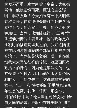
时候还严重。袁世凯称了皇帝，大家都
骂他，他就羞愧而死。廉耻心这么强
啊！非常强啊！今天如果有一个人明年
就称皇帝，你觉得他会廉耻而死吗？我
觉得不会，他会定于一尊。他不会有这
种廉耻。当然，比如陆征祥，“五四“学
生运动指责的主要目标，他的晚年是在
比利时的修道院里渡过的。我知道陆征
祥在比利时修道院的全部资料都被拿到
台湾了。当然都是法文的。我一直在鼓
动我太太写陆征祥的传记，这里面既有
政治上的忏悔，因为他是学法文的，也
有爱情上的投入，因为他的太太是个比
利时人，比他早去世。这都是非常好的
故事。“三·一八”惨案的刽子手段祺瑞晚
年也是吃斋、礼佛、忏悔。那么“六
四“的刽子手呢？他去世的时候说受到全
国人民的爱戴。廉耻心在哪里呢？那时