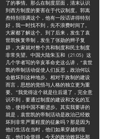
了的事情。那么在制度层面，清末认识
到西方制度的要害在于代议制度。郭嵩
焘特别强调这个，他有一段话讲得特别
好，我一时找不到，先不浪费时间了。
大家都了解这个。到了后来，发生了袁
世凯恢复帝制，发生了张勋的辫子复
辟，大家就对整个共和制度和民主制度
非常失望。中国大陆朱玉和（21:05）这
几个学者写的辛亥革命史这么讲，“袁世
凯的帝制活动促使人们反思，政治何以
会败坏到这种地步。相对于政制的建设
而言，思想的觉悟与人格的独立更为重
要。”我觉得这个就是往后退了，完全意
识不到，要通过制度的建设和文化的互
动，使得中国不断进步。其实我要讲的
就是，袁世凯的帝制活动是政治已经败
坏到非常严重程度的征象吗？那是因为
他们生活在当时，他们如果穿越到现
在，他们会觉得，今天的政治败坏比那