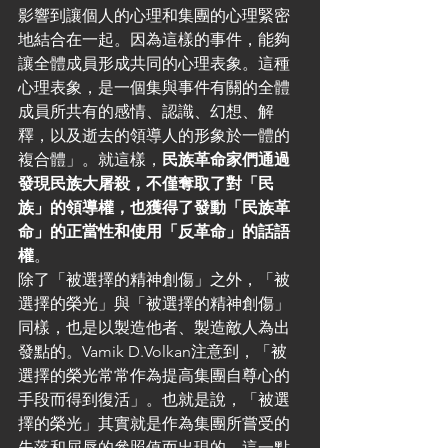
影響到讓個人的心理和集團的心理緊密
地結合在一起。因為這樣的事件，能夠
讓全體成員形成共同的心理表象。這種
心理表象，是一個集與事件有關的全體
成員所共有的感情、認識、幻想、解
釋，以及逝去的領導人的形象於一體的
複合體」。就這樣，
民族革命家們通過
發現民族大屠殺，不僅奪取了對「民
族」的領導權，也獲得了發動「民族革
命」的正當性和使用「反革命」的話語
權
。
除了「被選擇的精神創傷」之外，「被
選擇的榮光」與「被選擇的精神創傷」
同樣，也是以製造他者、製造敵人為出
發點的。Vamik D.Volkan注意到，「被
選擇的榮光常常作為提高集團自尊心的
手段而得到復活」。也就是說，「被選
擇的榮光」其實就是作為集團所嘗受的
失落和屈辱的參照值而出現的。這一點