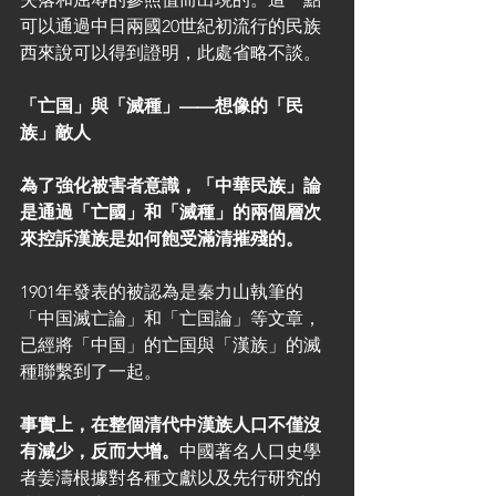
可以通過中日兩國20世紀初流行的民族
西來說可以得到證明，此處省略不談。
「亡国」與「滅種」——想像的「民
族」敵人
為了強化被害者意識，「中華民族」論
是通過「亡國」和「滅種」的兩個層次
來控訴漢族是如何飽受滿清摧殘的。
1901年發表的被認為是秦力山執筆的
「中国滅亡論」和「亡国論」等文章，
已經將「中国」的亡国與「漢族」的滅
種聯繫到了一起。
事實上，在整個清代中漢族人口不僅沒
有減少，反而大增。
中國著名人口史學
者姜濤根據對各種文獻以及先行研究的