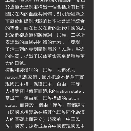
於通過天皇制虛構出一個含括所有日本
國民在內的血緣共同體，對明治維新之
前處於封建制狀態的日本社會進行統合
的需要。而在日又在野的近代中國的思
想家們卻通過和製漢詞「民族」二字所
表達出的血緣共同體的元素，「發現」
了清王朝的專制體制屬於「民族」壓迫
的性質，提出了民族革命甚至是種族革
命的口號。
按照和製漢詞的「民族」去追求去
nation思想家們，因此把原本是為了實
現國民主權，保證民主、自由、平等、
人權等普世價值而追求的nation state，
當成了一個由單一民族構成的nation 
state。而建設一個由「漢族」單獨建立
（民國以後變為在將其他民族同化為漢
人的基礎上而建立）起來的「中華民
族」國家，被看成為在中國實現國民主