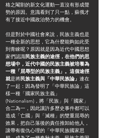
格之閹割的新文化運動一直沒有形成聲
勢的原因。意識看到了只一點，蘇俄才
有了接近中國政治勢力的機會。
但是對於中國社會來說，民族主義也是
一種全新的思想，它為什麼能夠如此受
到青睞呢？原因就是因為近代中國思想
家們認識
民族主義的途徑，在他們的思
想場中，近代中國的民族主義被培養為
一種「屈辱型的民族主義」。這個途徑
就
是將
民族主義與「中華民族論」
連在
了一起：因為發明了「中華民族論」這
樣一種「國家民族主義」
(Nationalism)，將「民族」與「國家」
合二為一，因此讓許多歷史事件都可以
造成「亡國」與「滅種」的雙重屈辱的
效果，把自己落後的責任推卸給他人，
讓帶有復仇心理的「中華民族國家思
想」成為了一種春秋大義，民族主義因