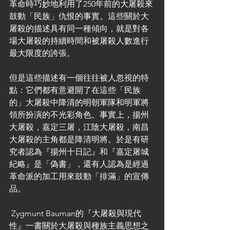
革命時巧妙地利用了250年前的大屠殺來
鼓動「民族」仇恨的事實。這些關於大
屠殺的描述具有同一種傾向，就是對各
場大屠殺的持續時間和被屠殺人數進行
最大限度的誇張。
但是這些描述有一個往往被人忽視的特
點：它們都有意避開了在這些「民族
的」大屠殺中降清的明朝軍隊和明軍將
領所扮演的不光彩角色。事實上，揚州
大屠殺，嘉定三屠，江陰大屠殺，南昌
大屠殺的主角都是降清明將。於是有研
究者認為『揚州十日記』和『嘉定屠城
紀略』是「偽書」，還有人認為是經過
革命派的加工用來鼓動「排滿」的宣傳
品。
 Zygmunt Bauman的『大屠殺與現代
性』一書關於大屠殺與種族主義思想之