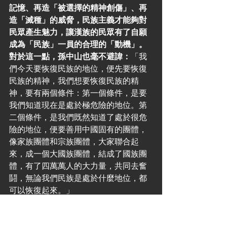
記憶、再造「被選擇的精神創傷」、再
造「滅種」的威脅，民族主義才能夠對
民眾產生魅力，讓漢族的民眾有了自願
成為「民族」一員的合理的「動機」。
對於這一點，孫中山也毫不避諱：
「我
們今天要恢復民族的地位，便先要恢復
民族的精神，我們想要恢復民族的精
神，要有兩個條件：第一個條件，是要
我們知道現在是處於極危險的地位。第
二個條件，是我們既然知道了處於很危
險的地位，便要善用中國固有的團體，
像家族團體和宗族團體，大家聯合起
來，成一個大國族團體，結成了國族團
體，有了四萬萬人的大力量，共同去奮
鬪，無論我們民族是處於什麼地位，都
可以恢復起來。」
在這裡我們有必要再次想起革命派在
「革命」階段通過各種手段極力強調滿