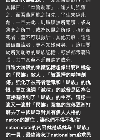
其幟曰：『奉旨剃頭』，逢人則強薙
之。而吾輩同胞之祖先，平生未經此
創，一旦去此，則腦膜無所遮護，或為
薄寒之所中，或為疾風之所侵，頃刻而
死者，蓋不可以數計，其他刀痕，隱隱
膚破血流者，更不知幾何矣。」這種關
於所受恥辱的民族記憶，顯然都帶著誇
張，其中甚至不乏自虐的成分。
再造大屠殺的集體記憶想像出窮凶極惡
的「民族」敵人，「被選擇的精神創
傷」強化了被害者意識和「民族」的仇
恨，更加強調「滅種」的威脅是因為它
直接關係到了「民族」的生存。這樣一
遍又一遍對「民族」意義的宣傳逐漸打
磨去了中國民眾對具有個人人格的
nation的嚮往，讓他們不得不相信
nation state的內容就是成就為「民族」
的一員，最終淡忘了nationalism追求民