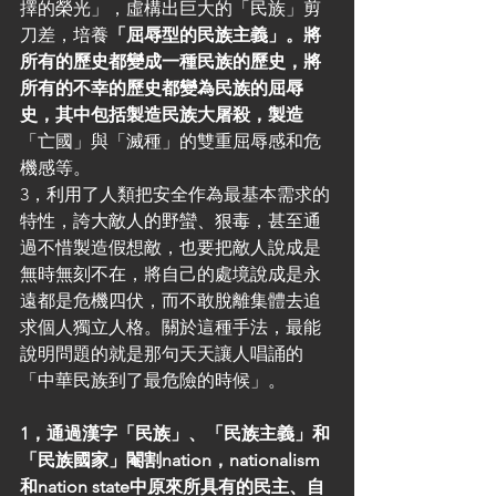
擇的榮光」，虛構出巨大的「民族」剪
刀差，培養
「屈辱型的民族主義」。將
所有的歷史都變成一種民族的歷史，將
所有的不幸的歷史都變為民族的屈辱
史，其中包括製造民族大屠殺，製造
「亡國」與「滅種」的雙重屈辱感和危
機感等。
3，利用了人類把安全作為最基本需求的
特性，誇大敵人的野蠻、狠毒，甚至通
過不惜製造假想敵，也要把敵人說成是
無時無刻不在，將自己的處境說成是永
遠都是危機四伏，而不敢脫離集體去追
求個人獨立人格。關於這種手法，最能
說明問題的就是那句天天讓人唱誦的
「中華民族到了最危險的時候」。
1，通過漢字「民族」、「民族主義」和
「民族國家」閹割nation，nationalism
和nation state中原來所具有的民主、自