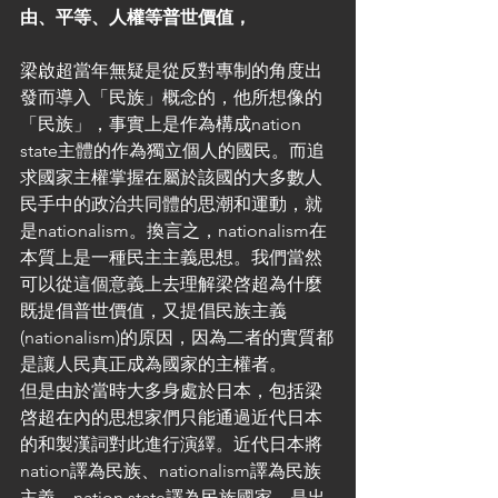
由、平等、人權等普世價值，
梁啟超當年無疑是從反對專制的角度出
發而導入「民族」概念的，他所想像的
「民族」，事實上是作為構成nation 
state主體的作為獨立個人的國民。而追
求國家主權掌握在屬於該國的大多數人
民手中的政治共同體的思潮和運動，就
是nationalism。換言之，nationalism在
本質上是一種民主主義思想。我們當然
可以從這個意義上去理解梁啓超為什麼
既提倡普世價值，又提倡民族主義
(nationalism)的原因，因為二者的實質都
是讓人民真正成為國家的主權者。
但是由於當時大多身處於日本，包括梁
啓超在內的思想家們只能通過近代日本
的和製漢詞對此進行演繹。近代日本將
nation譯為民族、nationalism譯為民族
主義、nation state譯為民族國家，是出