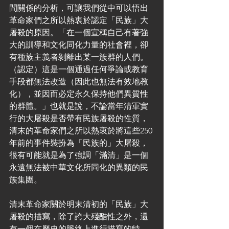
間關係的分析，可讓我們從中可以悟出
革命家們之所以熱衷於認定「民族」大
屠殺的原因。「在一個宣稱自己有著強
大的訓導和文化同化力量的社會裡，卻
有種族主義者剝離出某一族群的人們。
（認定）這是一個通過任何爭論或教育
手段都無法改造（因此也無法有效地教
化），並因而必定永久保持他們異質性
的群體。」也就是說，不論當年清軍實
行的大屠殺是否帶有民族屠殺的性質，
清末的革命家們之所以熱衷於將這些250
年前的事件裝扮為「民族的」大屠殺，
很有可能就是為了強調「滿清」是一個
永遠無法被中華文化所同化的異類的民
族集團。
清末革命家關於明末清初的「民族」大
屠殺的描寫，除了誇大殘酷性之外，還
有一個在歷史的脈絡上進行描寫的特