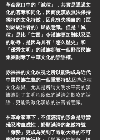
革命家口中的「滅種」，其實是通過文
化的篡奪和同化，因而使漢族無法保持
獨特的文化特徵，因此喪失獨自的（區
別於統治者的）民族意識。但是「滅
種」是比「亡国」令漢族更加難以忍受
的恥辱，是因為具有「悠久歴史」和
「優秀文明」的漢族卻被一個野蛮民族
集團剝奪了中華文化的話語權。
赤裸裸的文化歧視之所以能夠成為近代
中國民族主義的一個重要特點,
因為這種
文化差異、尤其是所謂文明水平高的漢
族遭到了文明程度低的滿清之欺凌的話
語，更能夠激化漢族的被害者意識。
在革命家筆下，不僅滿清的形象是野蠻
殘忍嗜血成性，歸順滿清的象徵符號
「薙髪」更成為受到了奇恥大辱的不可
磨滅的民族記憶：
「髪匠荷擔於市，標