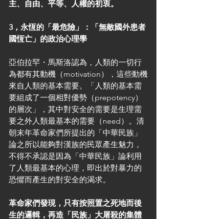
主、自由、平等、人權的初衷。
3，永恆的「最危險」：「無敵國外患者
國恆亡」的政治心理學
亞伯拉罕・馬斯洛認為，人類的一切行
為都有其動機（motivation），這些動機
來自人類的基本需要。「人類的基本需
要組成了一個相對優勢（prepotency）
的層次」，其中對安全的需要是生理需
要之外人類最基本的需要（need）。清
朝末年革命家們所提出的「中華民族」
論之所以能夠對漢族的民眾產生魅力，
不得不承認是因為「中華民族」論利用
了人類最基本的心理，即出於對暴力的
恐懼而產生的對安全的渴求。
革命家們發現，只有按照置之死地而後
生的邏輯，再造「民族」大屠殺的集體