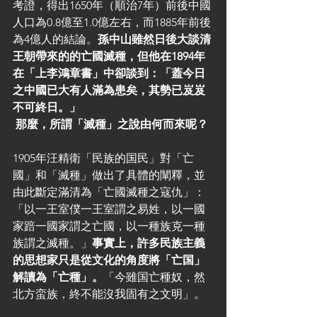
考證，得出1650年（順治7年）前後中國
人口為0.8億至1.0億左右，而1885年前後
為4億人的結論。
孫中山雖然日後大談清
王朝帶來的的亡國滅種，但他在1894年
在「上李鴻章書」中卻談到：「蓋今日
之中國已大有人滿為患矣，其勢已岌岌
不可終日。」
 那麼，所謂「滅種」之說由何而來呢？
1905年汪精衛「民族的国民」對「亡
國」和「滅種」做出了具體的闡釋，並
由此斷定滿清為「亡國滅種之寇仇」：
「以一王室僕一王室謂之易姓，以一國
家踣一國家謂之亡國，以一種族克一種
族謂之滅種。」
事實上，許多民族主義
的思想家只是從文化的角度將「亡国」
解讀為「亡種」。
「今雖国亡種奴，然
北方蛮族，終不能沒我固有之文明」。